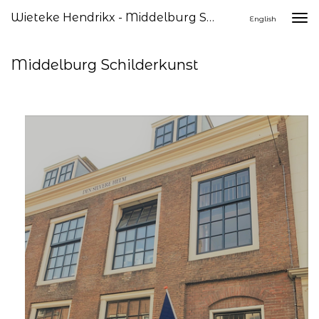
Wieteke Hendrikx - Middelburg Schilderkunst
Togg
English
navi
Middelburg Schilderkunst