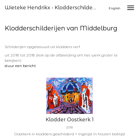
Wieteke Hendrikx - Klodderschilderijen Van Middelburg
Togg
English
navi
Klodderschilderijen van Middelburg
Schilderijen opgebouwd uit klodders verf
uit 2018 tot 2018
(klik op de afbeelding om het werk groter te
bekijken)
stuur een bericht
Klodder Oostkerk 1
2018
Oostkerk in klodders geschilderd = ingelijst in houten baklijst