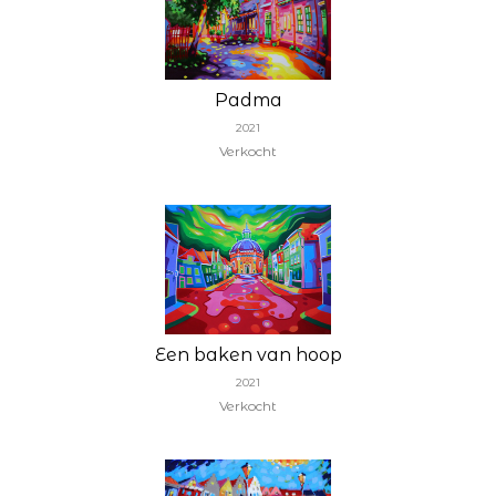
Padma
2021
Verkocht
Een baken van hoop
2021
Verkocht