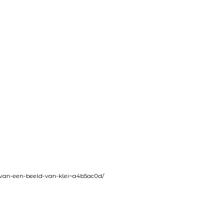
van-een-beeld-van-klei~a4b5ac0d/