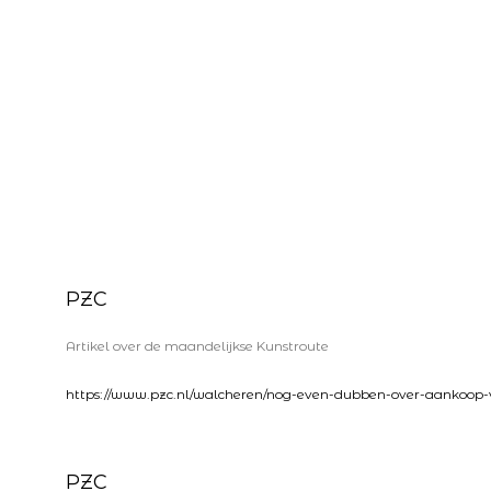
PZC
Artikel over de maandelijkse Kunstroute
https://www.pzc.nl/walcheren/nog-even-dubben-over-aankoop-
PZC