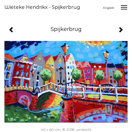
Wieteke Hendrikx - Spijkerbrug
Togg
English
navi
Spijkerbrug
40 x 60 cm, © 2018, verkocht