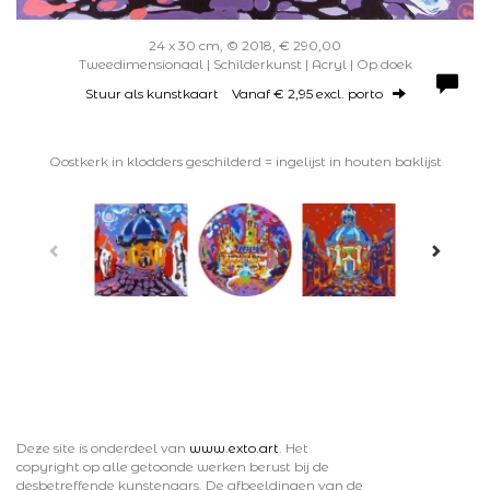
24 x 30 cm, © 2018, € 290,00
Tweedimensionaal | Schilderkunst | Acryl | Op doek
Stuur als kunstkaart
Vanaf € 2,95 excl. porto
Oostkerk in klodders geschilderd = ingelijst in houten baklijst
Deze site is onderdeel van
www.exto.art
. Het
copyright op alle getoonde werken berust bij de
desbetreffende kunstenaars. De afbeeldingen van de