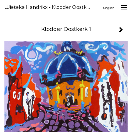
Wieteke Hendrikx - Klodder Oostkerk 1
Togg
English
navi
Klodder Oostkerk 1