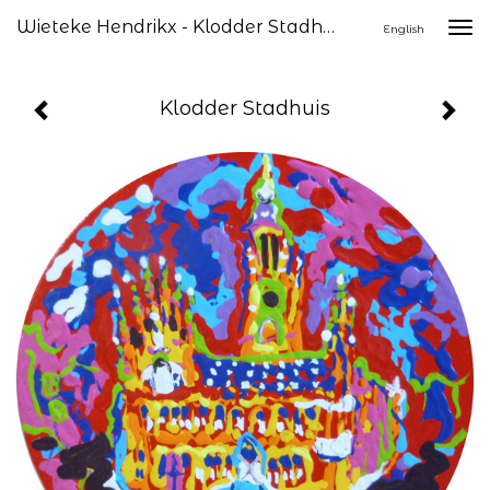
Wieteke Hendrikx - Klodder Stadhuis
Togg
English
navi
Klodder Stadhuis