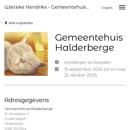
Wieteke Hendrikx - Gemeentehuis Halderberge
Togg
English
navi
Alle exposities
Gemeentehuis
Halderberge
schilderijen en beelden
15 september 2005 tot en met
22 oktober 2005
Adresgegevens
Gemeentehuis Halderberge
St.Annaplein 1
Oudenbosch
Nederland
0165-390544