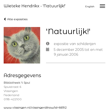
Wieteke Hendrikx - 'Natuurlijk!'
Togg
English
navi
Alle exposities
'Natuurlijk!'
expositie van schilderijen
5 december 2005 tot en met
9 januari 2006
Adresgegevens
Bibliotheek 't Spui
Spuistraat 6
Vlissingen
Nederland
0118-422100
www.vlissingen.nl/vlissingen/show/id=66192