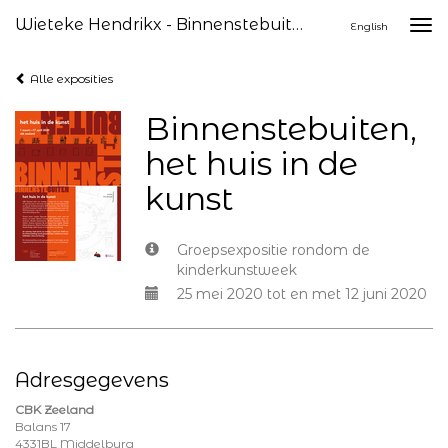
Wieteke Hendrikx - Binnenstebuiten, Het Huis In De Kunst
Togg
English
navi
Alle exposities
Binnenstebuiten,
het huis in de
kunst
Groepsexpositie rondom de
kinderkunstweek
25 mei 2020 tot en met 12 juni 2020
Adresgegevens
CBK Zeeland
Balans 17
4331BL Middelburg