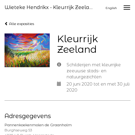
Wieteke Hendrikx - Kleurrijk Zeeland
Togg
English
navi
Alle exposities
Kleurrijk
Zeeland
Schilderijen met kleurrijke
zeeuwse stads- en
natuurgezichten
20 juni 2020 tot en met 30 juli
2020
Adresgegevens
Pannenkoekenmolen de Graanhalm
Burghseweg 53