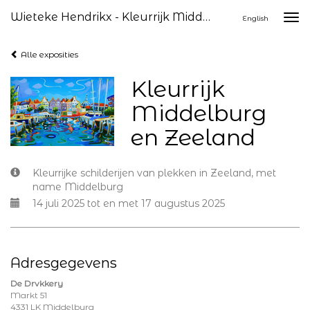
Wieteke Hendrikx - Kleurrijk Middelburg En Zeeland
Togg
English
navi
Alle exposities
Kleurrijk
Middelburg
en Zeeland
Kleurrijke schilderijen van plekken in Zeeland, met
name Middelburg
14 juli 2025 tot en met 17 augustus 2025
Adresgegevens
De Drvkkery
Markt 51
4331 LK Middelburg