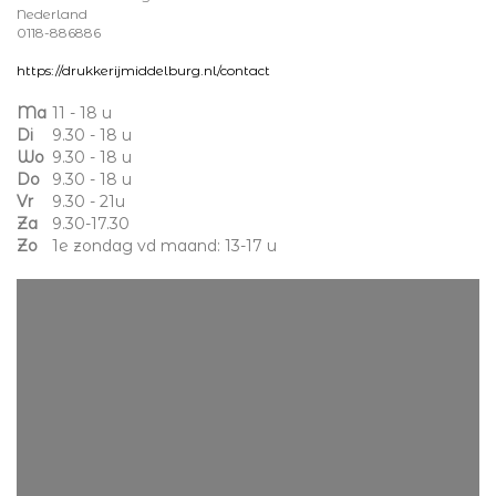
Nederland
0118-886886
https://drukkerijmiddelburg.nl/contact
Ma
11 - 18 u
Di
9.30 - 18 u
Wo
9.30 - 18 u
Do
9.30 - 18 u
Vr
9.30 - 21u
Za
9.30-17.30
Zo
1e zondag vd maand: 13-17 u