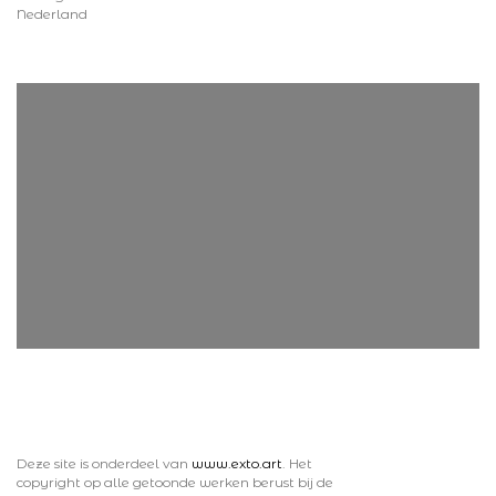
Nederland
Deze site is onderdeel van
www.exto.art
. Het
copyright op alle getoonde werken berust bij de