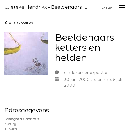
Wieteke Hendrikx - Beeldenaars, Ketters En Helden
Togg
English
navi
Alle exposities
Beeldenaars,
ketters en
helden
eindexamenexpositie
30 juni 2000 tot en met 5 juli
2000
Adresgegevens
Landgoed Charlotte
tilburg
Tilburg