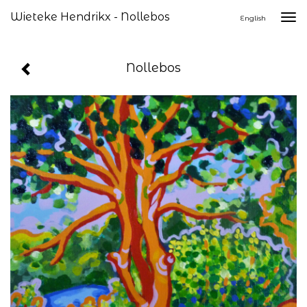
Wieteke Hendrikx - Nollebos
Togg
English
navi
Nollebos