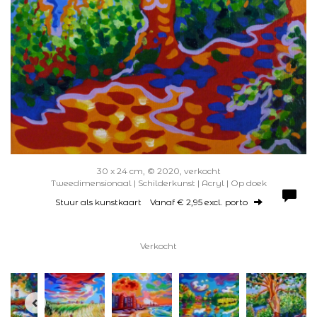
30 x 24 cm, © 2020, verkocht
Tweedimensionaal | Schilderkunst | Acryl | Op doek
Stuur als kunstkaart
Vanaf € 2,95 excl. porto
Verkocht