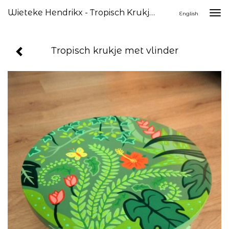
Wieteke Hendrikx - Tropisch Krukje Met Vlinder
Togg
English
navi
Tropisch krukje met vlinder