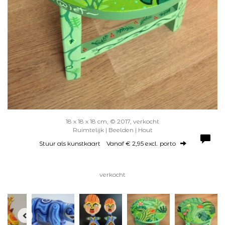
18 x 18 x 18 cm, © 2017, verkocht
Ruimtelijk | Beelden | Hout
Stuur als kunstkaart
Vanaf € 2,95 excl. porto
verkocht