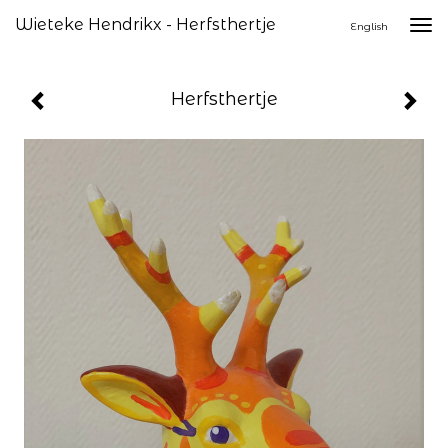
Wieteke Hendrikx - Herfsthertje
Togg
English
navi
Herfsthertje