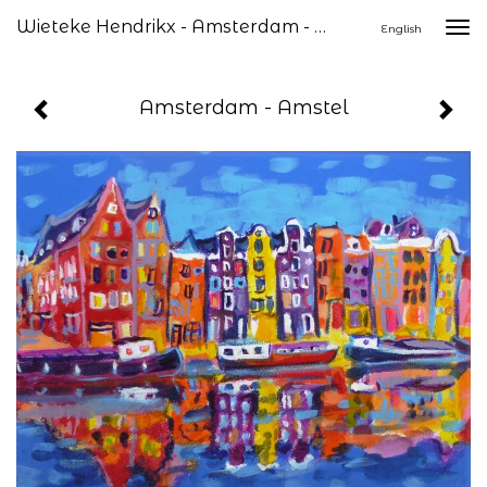
Wieteke Hendrikx - Amsterdam - Amstel
Togg
English
navi
Amsterdam - Amstel