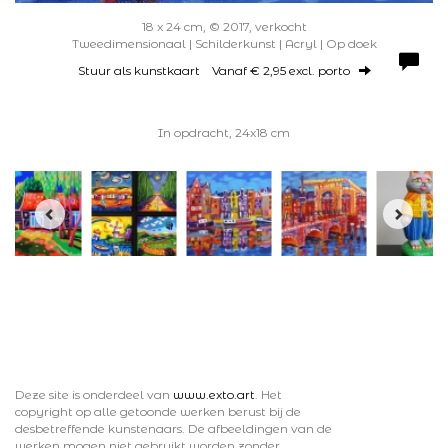
18 x 24 cm, © 2017, verkocht
Tweedimensionaal | Schilderkunst | Acryl | Op doek
Stuur als kunstkaart
Vanaf € 2,95 excl. porto
In opdracht, 24x18 cm
Deze site is onderdeel van
www.exto.art
. Het
copyright op alle getoonde werken berust bij de
desbetreffende kunstenaars. De afbeeldingen van de
werken mogen niet gebruikt worden zonder