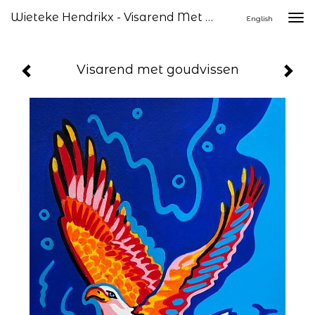
Wieteke Hendrikx - Visarend Met Goudvissen
Togg
English
navi
Visarend met goudvissen