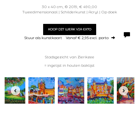
30 x 40 cm, © 2019, € 490,00
Tweedimensionaal | Schilderkunst | Acryl | Op doek
KOOP DIT WERK VIA EXTO
Stuur als kunstkaart
Vanaf € 2,95 excl. porto
Stadsgezicht van Zierikzee
= ingelijst in houten baklijst