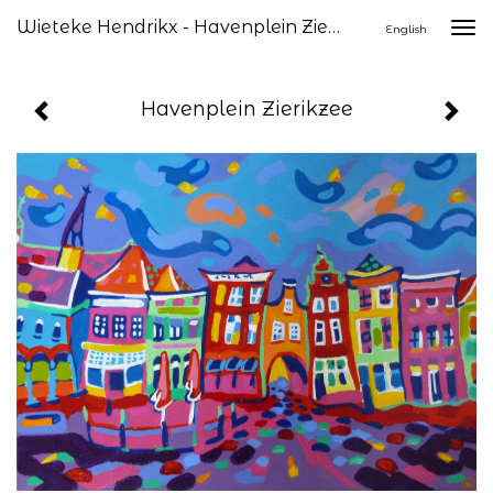
Wieteke Hendrikx - Havenplein Zierikzee
Togg
English
navi
Havenplein Zierikzee