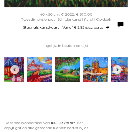
40 x 50 cm, © 2022, € 670,00
Tweedimensionaal | Schilderkunst | Acryl | Op doek
Stuur als kunstkaart
Vanaf € 2,95 excl. porto
ingelijst in houten baklijst
Deze site is onderdeel van
www.exto.art
. Het
copyright op alle getoonde werken berust bij de