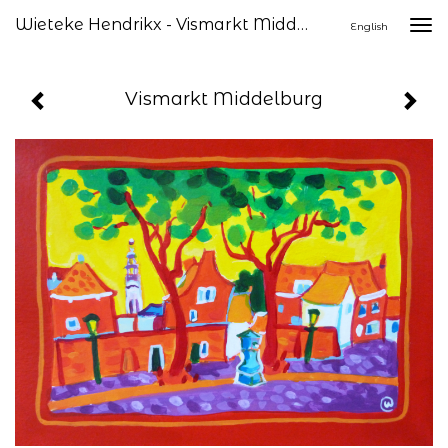
Wieteke Hendrikx - Vismarkt Middelburg
Togg
English
navi
Vismarkt Middelburg