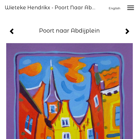
Wieteke Hendrikx - Poort Naar Abdijplein
Togg
English
navi
Poort naar Abdijplein