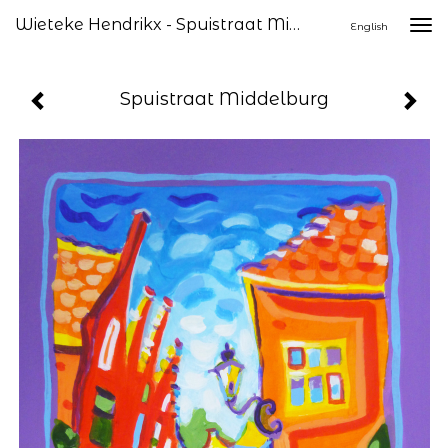
Wieteke Hendrikx - Spuistraat Middelburg
Togg
English
navi
Spuistraat Middelburg