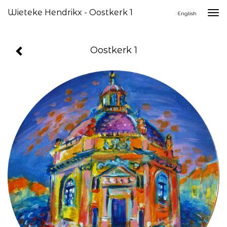
Wieteke Hendrikx - Oostkerk 1
Togg
English
navi
Oostkerk 1