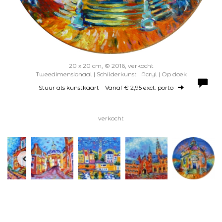
20 x 20 cm, © 2016, verkocht
Tweedimensionaal | Schilderkunst | Acryl | Op doek
Stuur als kunstkaart
Vanaf € 2,95 excl. porto
verkocht