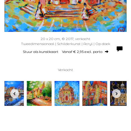
20 x 20 cm, © 2017, verkocht
Tweedimensionaal | Schilderkunst | Acryl | Op doek
Stuur als kunstkaart
Vanaf € 2,95 excl. porto
Verkocht