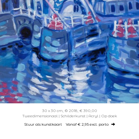
30 x 30 cm, © 2018, € 390,00
Tweedimensionaal | Schilderkunst | Acryl | Op doek
Stuur als kunstkaart
Vanaf € 2,95 excl. porto