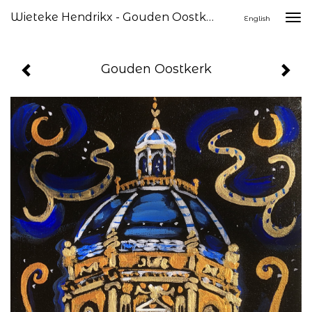
Wieteke Hendrikx - Gouden Oostkerk
Togg
English
navi
Gouden Oostkerk