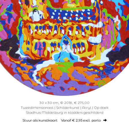
30 x 30 cm, © 2018, € 275,00
Tweedimensionaal | Schilderkunst | Acryl | Op doek
Stadhuis Middelburg in klodders geschilderd
Stuur als kunstkaart
Vanaf € 2,95 excl. porto