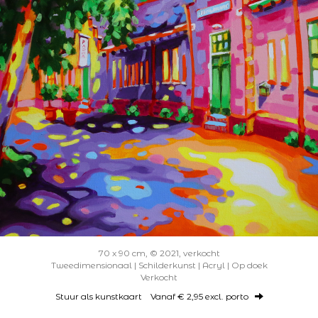
70 x 90 cm, © 2021, verkocht
Tweedimensionaal | Schilderkunst | Acryl | Op doek
Verkocht
Stuur als kunstkaart
Vanaf € 2,95 excl. porto